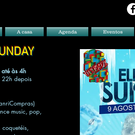
A casa
Agenda
Eventos
SUNDAY
 até às 4h
 22h depois
ompras)
ance music, pop,
 coquetéis,