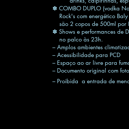
drinks, caipirinhas, esp
✽
COMBO DUPLO
(vodka Na
Rock's com
energético Baly
são 2
copos
de 500ml por
✽ Shows e performances de 
no palco
às 23h.
– Amplos ambientes climatiza
– Acessibilidade para PCD
– Espaço ao ar livre para fum
– Documento original com foto
– Proibida a entrada de meno