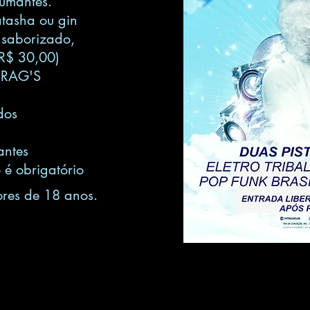
umantes
.
tasha ou gin
 saborizado,
 R$ 30,00
)
DRAG'S
dos
antes
 é obrigatório
res de 18 anos.